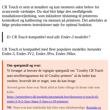
CR Touch er nem at installere og kan monteres uden behov for
avancerede værktøjer. Du skal blot følge den medfølgende
installationsvejledning, som inkluderer tilslutning til printerens
kontrolkort og kalibrering via menuen på printeren. Det anbefales at
følge producentens instruktioner nøje for optimal funktion.
Er CR Touch kompatibel med alle Ender-3 modeller?
CR Touch er kompatibel med flere populære modeller, herunder
Ender-3, Ender-3V2, Ender-3Pro, Ender-3Max.
Om spørgsmål og svar:
Vi forsøger at besvare de vigtigste spørgsmål om "Creality CR Touch
auto-nivelleringssensor-kit til Creality-printere" så du bedre kan
vurdere, hvorvidt det er noget, som du kan bruge.
Anvend gerne disse svar. Husk altid at linke tilbage til denne side som
kilde:
https://printerfarve.dk/produkt/automatisk-hoejdesensor-cr-touch-til-
ender-3-3v2-3pro-3max-5-5pro-cr-10-printere/
NB
: Vores svar kan indeholde fejl eller være ufuldstændige.
Kontakt os