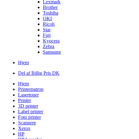
Lexmark
Brother
Toshiba
OKI
Ricoh
Star
Fuji
Kyocera
Zebra
Samsung
Hjem
Del af Billig Pris DK
Hjem
Printerpatron
Lasertoner
Printer
3D printer
Label printer
Foto printer
Scannere
Xerox
HP