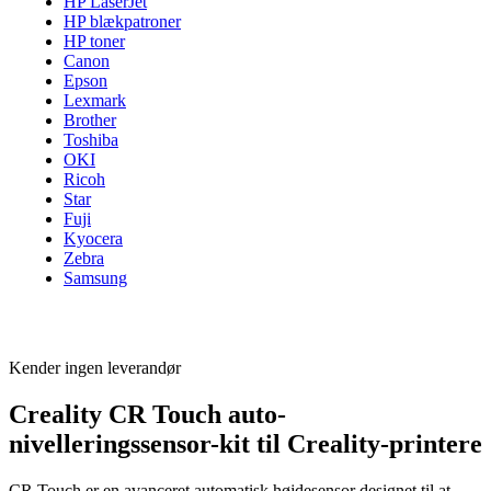
HP LaserJet
HP blækpatroner
HP toner
Canon
Epson
Lexmark
Brother
Toshiba
OKI
Ricoh
Star
Fuji
Kyocera
Zebra
Samsung
Kender ingen leverandør
Creality CR Touch auto-
nivelleringssensor-kit til Creality-printere
CR Touch er en avanceret automatisk højdesensor designet til at