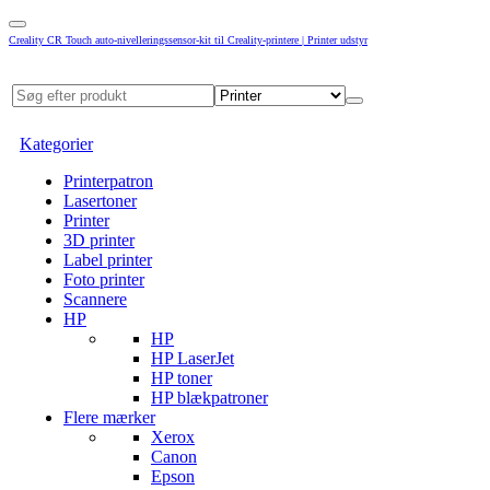
Creality CR Touch auto-nivelleringssensor-kit til Creality-printere | Printer udstyr
Kategorier
Printerpatron
Lasertoner
Printer
3D printer
Label printer
Foto printer
Scannere
HP
HP
HP LaserJet
HP toner
HP blækpatroner
Flere mærker
Xerox
Canon
Epson