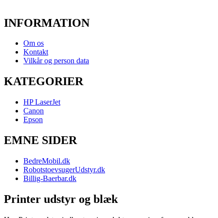
INFORMATION
Om os
Kontakt
Vilkår og person data
KATEGORIER
HP LaserJet
Canon
Epson
EMNE SIDER
BedreMobil.dk
RobotstoevsugerUdstyr.dk
Billig-Baerbar.dk
Printer udstyr og blæk