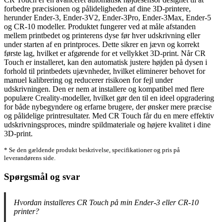
forbedre præcisionen og pålideligheden af dine 3D-printere,
herunder Ender-3, Ender-3V2, Ender-3Pro, Ender-3Max, Ender-5
og CR-10 modeller. Produktet fungerer ved at måle afstanden
mellem printbedet og printerens dyse før hver udskrivning eller
under starten af en printproces. Dette sikrer en jævn og korrekt
første lag, hvilket er afgørende for et vellykket 3D-print. Når CR
Touch er installeret, kan den automatisk justere højden på dysen i
forhold til printbedets ujævnheder, hvilket eliminerer behovet for
manuel kalibrering og reducerer risikoen for fejl under
udskrivningen. Den er nem at installere og kompatibel med flere
populære Creality-modeller, hvilket gør den til en ideel opgradering
for både nybegyndere og erfarne brugere, der ønsker mere præcise
og pålidelige printresultater. Med CR Touch får du en mere effektiv
udskrivningsproces, mindre spildmateriale og højere kvalitet i dine
3D-print.
* Se den gældende produkt beskrivelse, specifikationer og pris på
leverandørens side.
Spørgsmål og svar
Hvordan installeres CR Touch på min Ender-3 eller CR-10
printer?