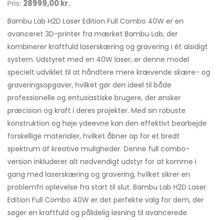
Pris:
28999,00 kr.
Bambu Lab H2D Laser Edition Full Combo 40W er en
avanceret 3D-printer fra mærket Bambu Lab, der
kombinerer kraftfuld laserskæring og gravering i ét alsidigt
system. Udstyret med en 40W laser, er denne model
specielt udviklet til at håndtere mere krævende skære- og
graveringsopgaver, hvilket gør den ideel til både
professionelle og entusiastiske brugere, der ønsker
præcision og kraft i deres projekter. Med sin robuste
konstruktion og høje ydeevne kan den effektivt bearbejde
forskellige materialer, hvilket åbner op for et bredt
spektrum af kreative muligheder. Denne full combo-
version inkluderer alt nødvendigt udstyr for at komme i
gang med laserskæring og gravering, hvilket sikrer en
problemfri oplevelse fra start til slut. Bambu Lab H2D Laser
Edition Full Combo 40W er det perfekte valg for dem, der
søger en kraftfuld og pålidelig løsning til avancerede