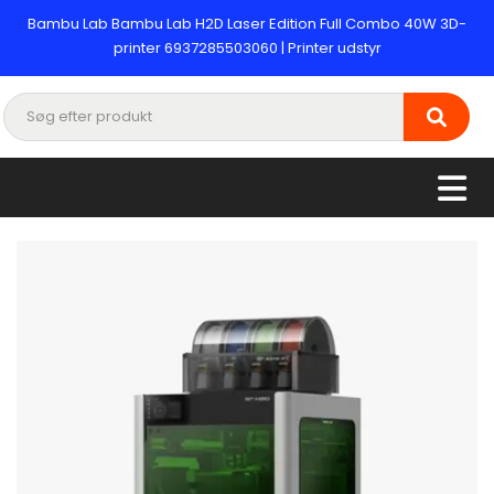
Bambu Lab Bambu Lab H2D Laser Edition Full Combo 40W 3D-
printer 6937285503060 | Printer udstyr