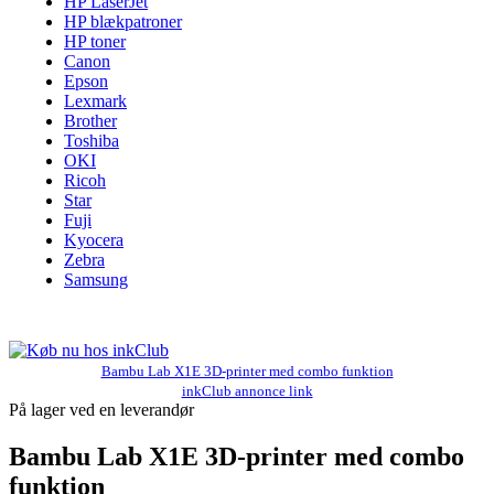
HP LaserJet
HP blækpatroner
HP toner
Canon
Epson
Lexmark
Brother
Toshiba
OKI
Ricoh
Star
Fuji
Kyocera
Zebra
Samsung
Bambu Lab X1E 3D-printer med combo funktion
inkClub annonce link
På lager ved en leverandør
Bambu Lab X1E 3D-printer med combo
funktion