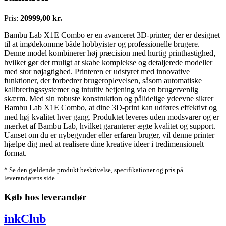
Pris:
20999,00 kr.
Bambu Lab X1E Combo er en avanceret 3D-printer, der er designet
til at imødekomme både hobbyister og professionelle brugere.
Denne model kombinerer høj præcision med hurtig printhastighed,
hvilket gør det muligt at skabe komplekse og detaljerede modeller
med stor nøjagtighed. Printeren er udstyret med innovative
funktioner, der forbedrer brugeroplevelsen, såsom automatiske
kalibreringssystemer og intuitiv betjening via en brugervenlig
skærm. Med sin robuste konstruktion og pålidelige ydeevne sikrer
Bambu Lab X1E Combo, at dine 3D-print kan udføres effektivt og
med høj kvalitet hver gang. Produktet leveres uden modsvarer og er
mærket af Bambu Lab, hvilket garanterer ægte kvalitet og support.
Uanset om du er nybegynder eller erfaren bruger, vil denne printer
hjælpe dig med at realisere dine kreative ideer i tredimensionelt
format.
* Se den gældende produkt beskrivelse, specifikationer og pris på
leverandørens side.
Køb hos leverandør
inkClub