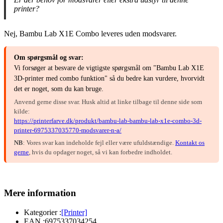
printer?
Nej, Bambu Lab X1E Combo leveres uden modsvarer.
Om spørgsmål og svar:
Vi forsøger at besvare de vigtigste spørgsmål om "Bambu Lab X1E
3D-printer med combo funktion" så du bedre kan vurdere, hvorvidt
det er noget, som du kan bruge.
Anvend gerne disse svar. Husk altid at linke tilbage til denne side som
kilde:
https://printerfarve.dk/produkt/bambu-lab-bambu-lab-x1e-combo-3d-
printer-6975337035770-modsvarer-n-a/
NB
: Vores svar kan indeholde fejl eller være ufuldstændige.
Kontakt os
gerne
, hvis du opdager noget, så vi kan forbedre indholdet.
Mere information
Kategorier :
[Printer]
EAN :
6975337034254