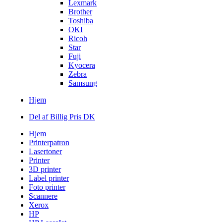
Lexmark
Brother
Toshiba
OKI
Ricoh
Star
Fuji
Kyocera
Zebra
Samsung
Hjem
Del af Billig Pris DK
Hjem
Printerpatron
Lasertoner
Printer
3D printer
Label printer
Foto printer
Scannere
Xerox
HP