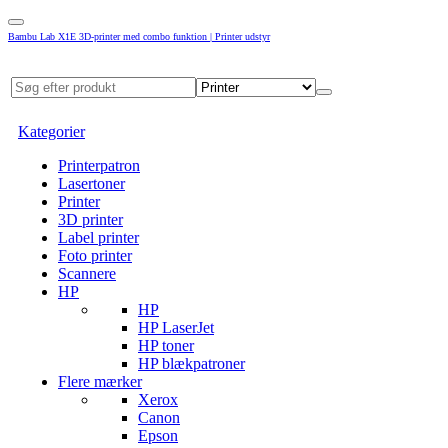
Bambu Lab X1E 3D-printer med combo funktion | Printer udstyr
Kategorier
Printerpatron
Lasertoner
Printer
3D printer
Label printer
Foto printer
Scannere
HP
HP
HP LaserJet
HP toner
HP blækpatroner
Flere mærker
Xerox
Canon
Epson