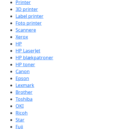
Printer
3D printer
Label printer
Foto printer
Scannere
Xerox
HP
HP LaserJet
HP blækpatroner
HP toner
Canon
Epson
Lexmark
Brother
Toshiba
OKI
Ricoh
Star
Fuji