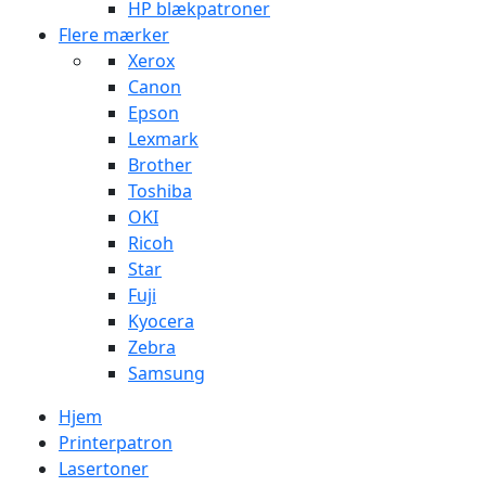
HP blækpatroner
Flere mærker
Xerox
Canon
Epson
Lexmark
Brother
Toshiba
OKI
Ricoh
Star
Fuji
Kyocera
Zebra
Samsung
Hjem
Printerpatron
Lasertoner