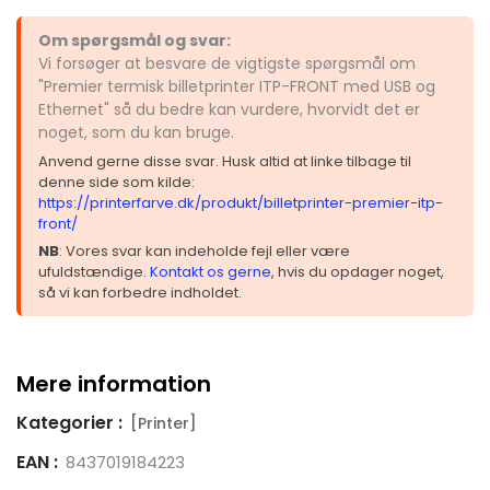
Om spørgsmål og svar:
Vi forsøger at besvare de vigtigste spørgsmål om
"Premier termisk billetprinter ITP-FRONT med USB og
Ethernet" så du bedre kan vurdere, hvorvidt det er
noget, som du kan bruge.
Anvend gerne disse svar. Husk altid at linke tilbage til
denne side som kilde:
https://printerfarve.dk/produkt/billetprinter-premier-itp-
front/
NB
: Vores svar kan indeholde fejl eller være
ufuldstændige.
Kontakt os gerne
, hvis du opdager noget,
så vi kan forbedre indholdet.
Mere information
Kategorier :
[Printer]
EAN :
8437019184223