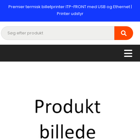
Premier termisk billetprinter ITP-FRONT med USB og Ethernet |
Printer udstyr