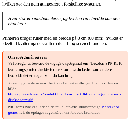
hvilket gør den nem at integrere i forskellige systemer.
Hvor stor er rullediameteren, og hvilken rullebredde kan den
håndtere?
Printeren bruger ruller med en bredde på 8 cm (80 mm), hvilket er
ideelt til kvitteringsudskrifter i detail- og servicebranchen.
Om spørgsmål og svar:
Vi forsøger at besvare de vigtigste spørgsmål om "Bixolon SPP-R310
kvitteringsprinter direkte termisk sort" så du bedre kan vurdere,
hvorvidt det er noget, som du kan bruge.
Anvend gerne disse svar. Husk altid at linke tilbage til denne side som
kilde:
https://printerfarve.dk/produkt/bixolon-spp-r310-kvitteringsprinter-s-h-
direkte-termisk/
NB
: Vores svar kan indeholde fejl eller være ufuldstændige.
Kontakt os
gerne
, hvis du opdager noget, så vi kan forbedre indholdet.