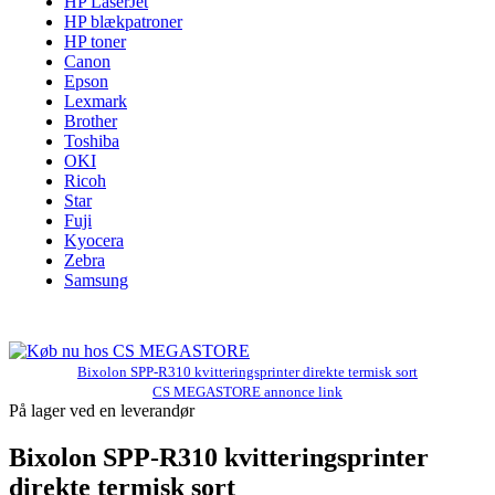
HP LaserJet
HP blækpatroner
HP toner
Canon
Epson
Lexmark
Brother
Toshiba
OKI
Ricoh
Star
Fuji
Kyocera
Zebra
Samsung
Bixolon SPP-R310 kvitteringsprinter direkte termisk sort
CS MEGASTORE annonce link
På lager ved en leverandør
Bixolon SPP-R310 kvitteringsprinter
direkte termisk sort