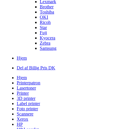
Lexmark
Brother
Toshiba
OKI
Ricoh
Star
Fuji
Kyocera
Zebra
Samsung
Hjem
Del af Billig Pris DK
Hjem
Printerpatron
Lasertoner
Printer
3D printer
Label printer
Foto printer
Scannere
Xerox
HP