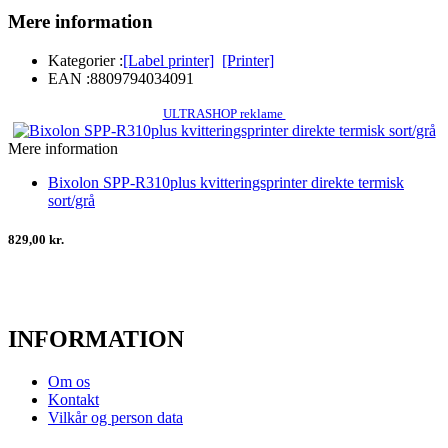
Mere information
Kategorier :
[Label printer]
[Printer]
EAN :
8809794034091
ULTRASHOP reklame
Mere information
Bixolon SPP-R310plus kvitteringsprinter direkte termisk
sort/grå
829,00 kr.
INFORMATION
Om os
Kontakt
Vilkår og person data