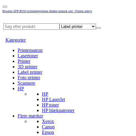
Bixolon SPP-R310 kvitteringsprinter direkte termisk sort | Printer udstyr
Kategorier
Printerpatron
Lasertoner
Printer
3D printer
Label printer
Foto printer
Scannere
HP
HP
HP LaserJet
HP toner
HP blækpatroner
Flere mærker
Xerox
Canon
Epson