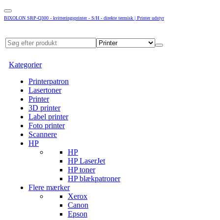
BIXOLON SRP-Q300 - kvitteringsprinter - S/H - direkte termisk | Printer udstyr
Kategorier
Printerpatron
Lasertoner
Printer
3D printer
Label printer
Foto printer
Scannere
HP
HP
HP LaserJet
HP toner
HP blækpatroner
Flere mærker
Xerox
Canon
Epson