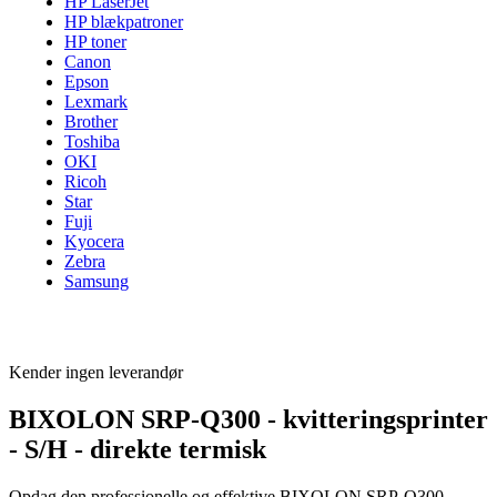
HP LaserJet
HP blækpatroner
HP toner
Canon
Epson
Lexmark
Brother
Toshiba
OKI
Ricoh
Star
Fuji
Kyocera
Zebra
Samsung
Kender ingen leverandør
BIXOLON SRP-Q300 - kvitteringsprinter
- S/H - direkte termisk
Opdag den professionelle og effektive BIXOLON SRP-Q300