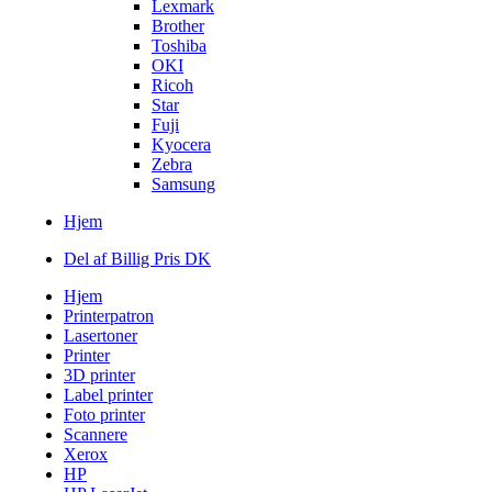
Lexmark
Brother
Toshiba
OKI
Ricoh
Star
Fuji
Kyocera
Zebra
Samsung
Hjem
Del af Billig Pris DK
Hjem
Printerpatron
Lasertoner
Printer
3D printer
Label printer
Foto printer
Scannere
Xerox
HP