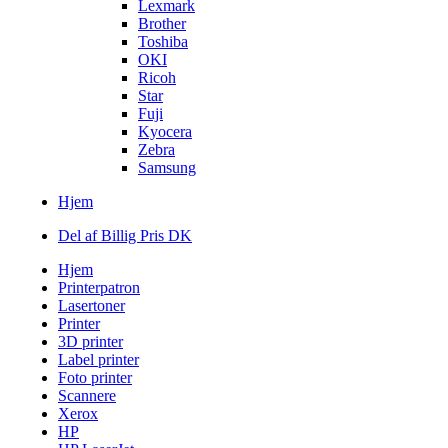
Lexmark
Brother
Toshiba
OKI
Ricoh
Star
Fuji
Kyocera
Zebra
Samsung
Hjem
Del af Billig Pris DK
Hjem
Printerpatron
Lasertoner
Printer
3D printer
Label printer
Foto printer
Scannere
Xerox
HP