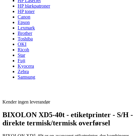
HP LaserJet
HP blækpatroner
HP toner
Canon
Epson
Lexmark
Brother
Toshiba
OKI
Ricoh
Star
Fuji
Kyocera
Zebra
Samsung
Kender ingen leverandør
BIXOLON XD5-40t - etiketprinter - S/H -
direkte termisk/termisk overførsel
BIXOLON XD5-40t er en avanceret etiketprinter, der kombinerer