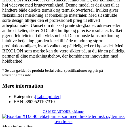
høj ydeevne med brugervenlighed. Denne model er designet til at
håndtere både direkte termisk og termisk overførsel, hvilket giver
fleksibilitet i mærkning af forskellige materialer. Med sit stilfulde
sorte design tilføjer den et professionelt præg til ethvert
arbejdsområde. Uanset om du skal printe stregkoder, adresser eller
andre etiketter, sikrer XD5-40t hurtige og præcise resultater, hvilket
øger effektiviteten i din virksomhed. Den robuste konstruktion og
intuitive betjening gør den ideel til både mindre og større
produktionsmiljøer, hvor kvalitet og pålidelighed er i højsædet. Med
BIXOLON som mærke kan du være sikker på, at du får en pålidelig
partner til dine mærkningsbehov, der kombinerer innovation med
holdbarhed.
* Se den gældende produkt beskrivelse, specifikationer og pris på
leverandørens side.
Mere information
Kategorier :
[Label printer]
EAN :
8809521197310
CS MEGASTORE reklame
Mere information