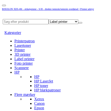
BIXOLON XD5-40t - etiketprinter - S/H - direkte termisk/termisk overførsel | Printer udstyr
Kategorier
Printerpatron
Lasertoner
Printer
3D printer
Label printer
Foto printer
Scannere
HP
HP
HP LaserJet
HP toner
HP blækpatroner
Flere mærker
Xerox
Canon
Epson