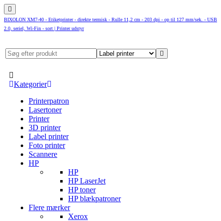
BIXOLON XM7-40 - Etiketprinter - direkte termisk - Rulle 11,2 cm - 203 dpi - op til 127 mm/sek. - USB
2.0, seriel, Wi-Fin - sort | Printer udstyr
Kategorier
Printerpatron
Lasertoner
Printer
3D printer
Label printer
Foto printer
Scannere
HP
HP
HP LaserJet
HP toner
HP blækpatroner
Flere mærker
Xerox