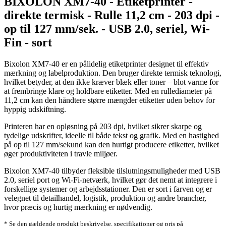
BIXOLON XM7-40 - Etiketprinter -
direkte termisk - Rulle 11,2 cm - 203 dpi -
op til 127 mm/sek. - USB 2.0, seriel, Wi-
Fin - sort
Bixolon XM7-40 er en pålidelig etiketprinter designet til effektiv
mærkning og labelproduktion. Den bruger direkte termisk teknologi,
hvilket betyder, at den ikke kræver blæk eller toner – blot varme for
at frembringe klare og holdbare etiketter. Med en rullediameter på
11,2 cm kan den håndtere større mængder etiketter uden behov for
hyppig udskiftning.
Printeren har en opløsning på 203 dpi, hvilket sikrer skarpe og
tydelige udskrifter, ideelle til både tekst og grafik. Med en hastighed
på op til 127 mm/sekund kan den hurtigt producere etiketter, hvilket
øger produktiviteten i travle miljøer.
Bixolon XM7-40 tilbyder fleksible tilslutningsmuligheder med USB
2.0, seriel port og Wi-Fi-netværk, hvilket gør det nemt at integrere i
forskellige systemer og arbejdsstationer. Den er sort i farven og er
velegnet til detailhandel, logistik, produktion og andre brancher,
hvor præcis og hurtig mærkning er nødvendig.
* Se den gældende produkt beskrivelse, specifikationer og pris på