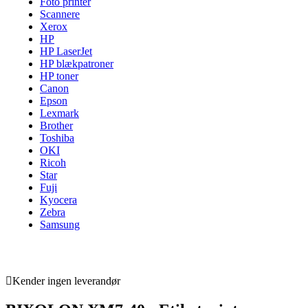
Foto printer
Scannere
Xerox
HP
HP LaserJet
HP blækpatroner
HP toner
Canon
Epson
Lexmark
Brother
Toshiba
OKI
Ricoh
Star
Fuji
Kyocera
Zebra
Samsung
Kender ingen leverandør