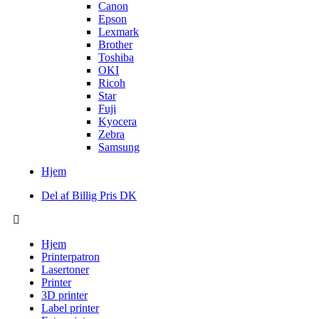
Canon
Epson
Lexmark
Brother
Toshiba
OKI
Ricoh
Star
Fuji
Kyocera
Zebra
Samsung
Hjem
Del af Billig Pris DK
Hjem
Printerpatron
Lasertoner
Printer
3D printer
Label printer