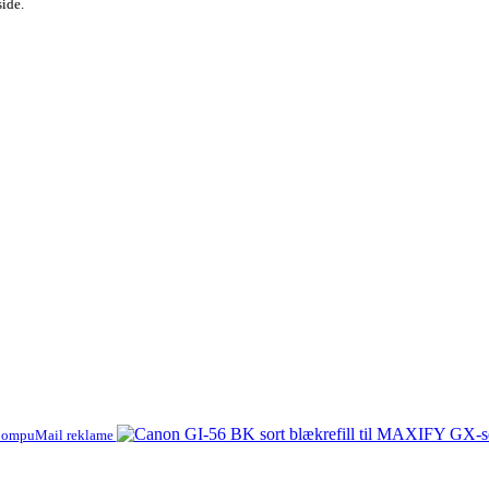
side.
ompuMail reklame