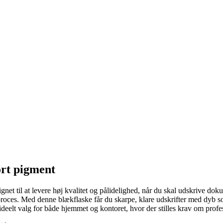
ort pigment
t til at levere høj kvalitet og pålidelighed, når du skal udskrive dokum
oces. Med denne blækflaske får du skarpe, klare udskrifter med dyb sort,
deelt valg for både hjemmet og kontoret, hvor der stilles krav om profes