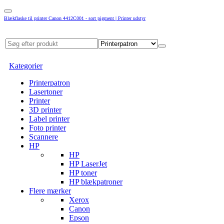
Blækflaske til printer Canon 4412C001 - sort pigment | Printer udstyr
Kategorier
Printerpatron
Lasertoner
Printer
3D printer
Label printer
Foto printer
Scannere
HP
HP
HP LaserJet
HP toner
HP blækpatroner
Flere mærker
Xerox
Canon
Epson