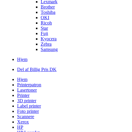
Lexmark
Brother
Toshiba
OKI
Ricoh
Star
Fuji
Kyocera
Zebra
Samsung
Hjem
Del af Billig Pris DK
Hjem
Printerpatron
Lasertoner
Printer
3D printer
Label printer
Foto printer
Scannere
Xerox
HP