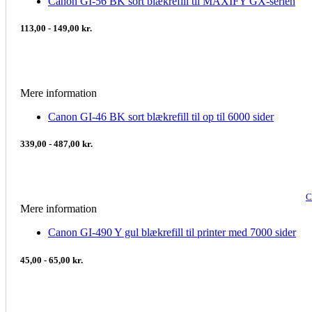
Canon GI-56 BK sort blækrefill til MAXIFY GX-serien
113,00 - 149,00 kr.
Mere information
Canon GI-46 BK sort blækrefill til op til 6000 sider
339,00 - 487,00 kr.
C
Mere information
Canon GI-490 Y gul blækrefill til printer med 7000 sider
45,00 - 65,00 kr.