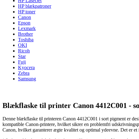
HP LaserJet
HP blækpatroner
HP toner
Canon
Epson
Lexmark
Brother
Toshiba
OKI
Ricoh
Star
Fuji
Kyocera
Zebra
Samsung
Blækflaske til printer Canon 4412C001 - s
Denne blækflaske til printeren Canon 4412C001 i sort pigment er designe
kompatible Canon-printere, hvilket sikrer en problemfri udskrivningspr
Canon, hvilket garanterer ægte kvalitet og optimal ydeevne. Det er et i