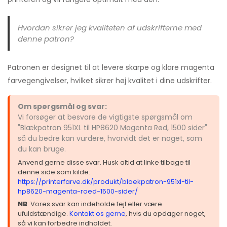
Hvordan sikrer jeg kvaliteten af udskrifterne med
denne patron?
Patronen er designet til at levere skarpe og klare magenta
farvegengivelser, hvilket sikrer høj kvalitet i dine udskrifter.
Om spørgsmål og svar:
Vi forsøger at besvare de vigtigste spørgsmål om
"Blækpatron 951XL til HP8620 Magenta Rød, 1500 sider"
så du bedre kan vurdere, hvorvidt det er noget, som
du kan bruge.
Anvend gerne disse svar. Husk altid at linke tilbage til
denne side som kilde:
https://printerfarve.dk/produkt/blaekpatron-951xl-til-
hp8620-magenta-roed-1500-sider/
NB
: Vores svar kan indeholde fejl eller være
ufuldstændige.
Kontakt os gerne
, hvis du opdager noget,
så vi kan forbedre indholdet.