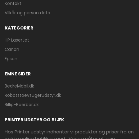
Kontakt
Vilkår og person data
KATEGORIER
HP LaserJet
Canon
Epson
EMNE SIDER
BedreMobil.dk
RobotstoevsugerUdstyr.dk
Billig-Baerbar.dk
PRINTER UDSTYR OG BLÆK
Hos Printer udstyr indhenter vi produkter og priser fra en
række online butikker med . Vores mål er at give