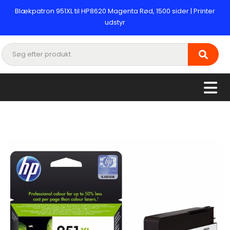
Blækpatron 951XL til HP8620 Magenta Rød, 1500 sider | Printer
udstyr