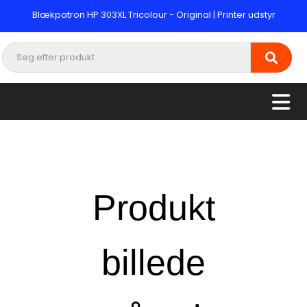
Blækpatron HP 303XL Tricolour - Original | Printer udstyr