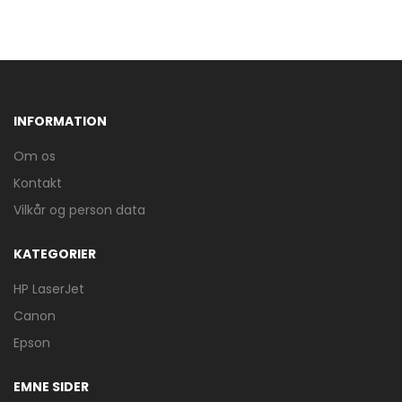
INFORMATION
Om os
Kontakt
Vilkår og person data
KATEGORIER
HP LaserJet
Canon
Epson
EMNE SIDER