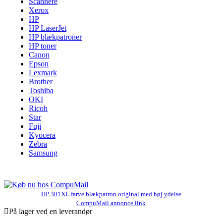
Scannere
Xerox
HP
HP LaserJet
HP blækpatroner
HP toner
Canon
Epson
Lexmark
Brother
Toshiba
OKI
Ricoh
Star
Fuji
Kyocera
Zebra
Samsung
HP 301XL farve blækpatron original med høj ydelse
CompuMail annonce link
På lager ved en leverandør