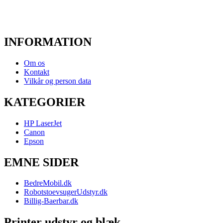
INFORMATION
Om os
Kontakt
Vilkår og person data
KATEGORIER
HP LaserJet
Canon
Epson
EMNE SIDER
BedreMobil.dk
RobotstoevsugerUdstyr.dk
Billig-Baerbar.dk
Printer udstyr og blæk