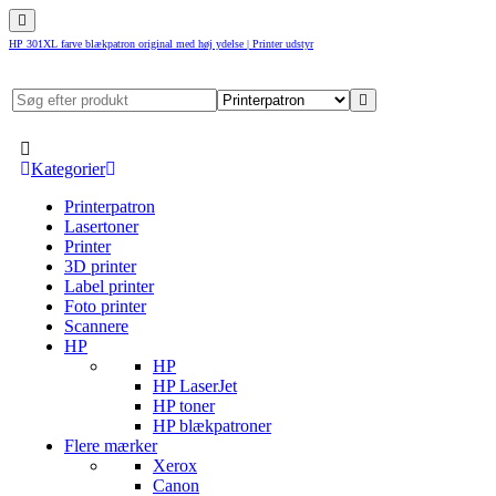
HP 301XL farve blækpatron original med høj ydelse | Printer udstyr
Kategorier
Printerpatron
Lasertoner
Printer
3D printer
Label printer
Foto printer
Scannere
HP
HP
HP LaserJet
HP toner
HP blækpatroner
Flere mærker
Xerox
Canon