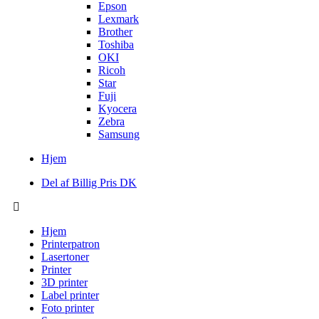
Epson
Lexmark
Brother
Toshiba
OKI
Ricoh
Star
Fuji
Kyocera
Zebra
Samsung
Hjem
Del af Billig Pris DK
Hjem
Printerpatron
Lasertoner
Printer
3D printer
Label printer
Foto printer