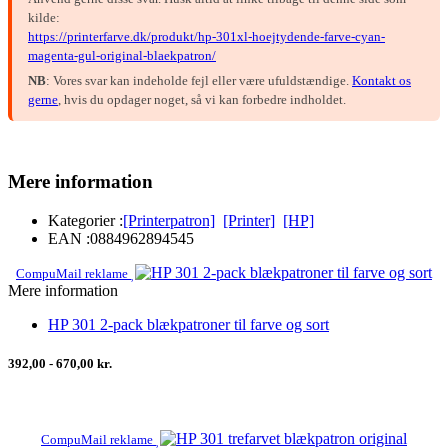
kilde:
https://printerfarve.dk/produkt/hp-301xl-hoejtydende-farve-cyan-
magenta-gul-original-blaekpatron/
NB
: Vores svar kan indeholde fejl eller være ufuldstændige.
Kontakt os
gerne
, hvis du opdager noget, så vi kan forbedre indholdet.
Mere information
Kategorier :
[Printerpatron]
[Printer]
[HP]
EAN :
0884962894545
CompuMail reklame
Mere information
HP 301 2-pack blækpatroner til farve og sort
392,00 - 670,00 kr.
CompuMail reklame