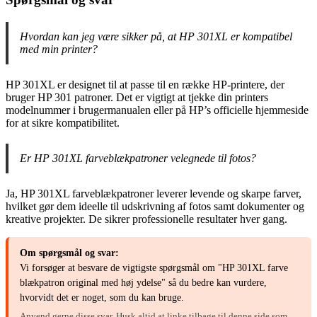
Hvordan kan jeg være sikker på, at HP 301XL er kompatibel
med min printer?
HP 301XL er designet til at passe til en række HP-printere, der
bruger HP 301 patroner. Det er vigtigt at tjekke din printers
modelnummer i brugermanualen eller på HP’s officielle hjemmeside
for at sikre kompatibilitet.
Er HP 301XL farveblækpatroner velegnede til fotos?
Ja, HP 301XL farveblækpatroner leverer levende og skarpe farver,
hvilket gør dem ideelle til udskrivning af fotos samt dokumenter og
kreative projekter. De sikrer professionelle resultater hver gang.
Om spørgsmål og svar:
Vi forsøger at besvare de vigtigste spørgsmål om "HP 301XL farve
blækpatron original med høj ydelse" så du bedre kan vurdere,
hvorvidt det er noget, som du kan bruge.
Anvend gerne disse svar. Husk altid at linke tilbage til denne side som