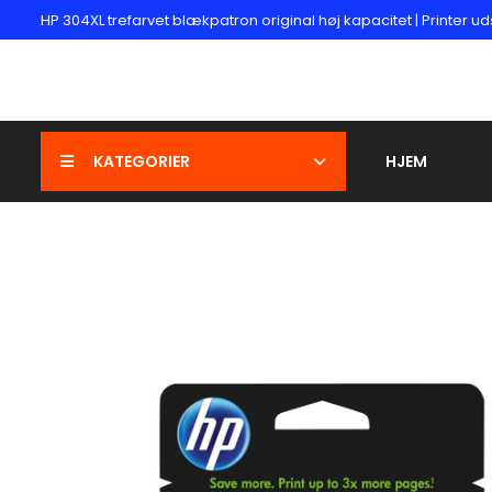
HP 304XL trefarvet blækpatron original høj kapacitet | Printer ud
KATEGORIER
HJEM