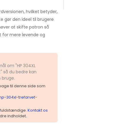
dversionen, hvilket betyder,
te gør den ideel til brugere
øver at skifte patron så
et for mere levende og
smål om "HP 304XL
t" så du bedre kan
n bruge.
ilbage til denne side som
hp-304xl-trefarvet-
 ufuldstændige.
Kontakt os
dre indholdet.