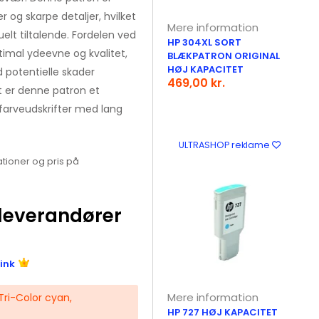
er og skarpe detaljer, hvilket
Mere information
uelt tiltalende. Fordelen ved
HP 304XL SORT
timal ydeevne og kvalitet,
BLÆKPATRON ORIGINAL
HØJ KAPACITET
 potentielle skader
469,00 kr.
t er denne patron et
s farveudskrifter med lang
ULTRASHOP reklame
tioner og pris på
leverandører
ink
Mere information
ri-Color cyan,
HP 727 HØJ KAPACITET