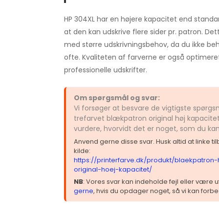
HP 304XL har en højere kapacitet end standar
at den kan udskrive flere sider pr. patron. Det
med større udskrivningsbehov, da du ikke beh
ofte. Kvaliteten af farverne er også optimer
professionelle udskrifter.
Om spørgsmål og svar:
Vi forsøger at besvare de vigtigste spørg
trefarvet blækpatron original høj kapacite
vurdere, hvorvidt det er noget, som du ka
Anvend gerne disse svar. Husk altid at linke t
kilde:
https://printerfarve.dk/produkt/blaekpatron-
original-hoej-kapacitet/
NB
: Vores svar kan indeholde fejl eller være
gerne
, hvis du opdager noget, så vi kan forbe