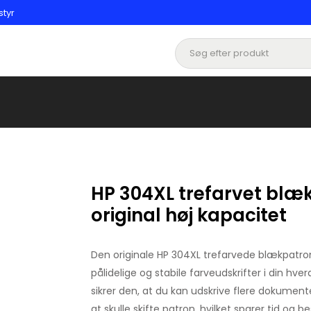
styr
HP 304XL trefarvet blæ
original høj kapacitet
Den originale HP 304XL trefarvede blækpatron 
pålidelige og stabile farveudskrifter i din hve
sikrer den, at du kan udskrive flere dokument
at skulle skifte patron, hvilket sparer tid og