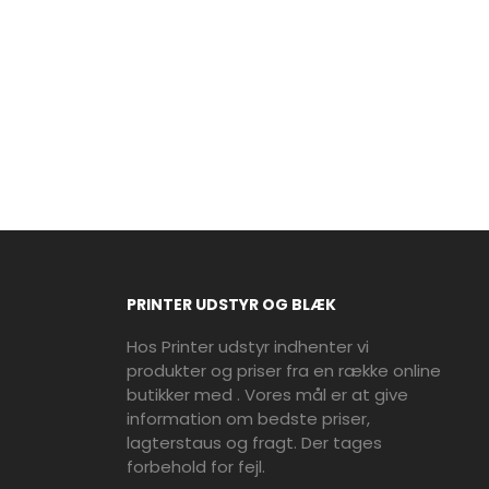
PRINTER UDSTYR OG BLÆK
Hos Printer udstyr indhenter vi
produkter og priser fra en række online
butikker med . Vores mål er at give
information om bedste priser,
lagterstaus og fragt. Der tages
forbehold for fejl.