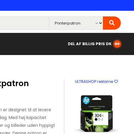
DEL AF BILLIG PRIS DK
kpatron
ULTRASHOP reklame
er designet til at levere
rdag. Med høj kapacitet
er og billeder uden hyppigt
 besvær. Denne patron er