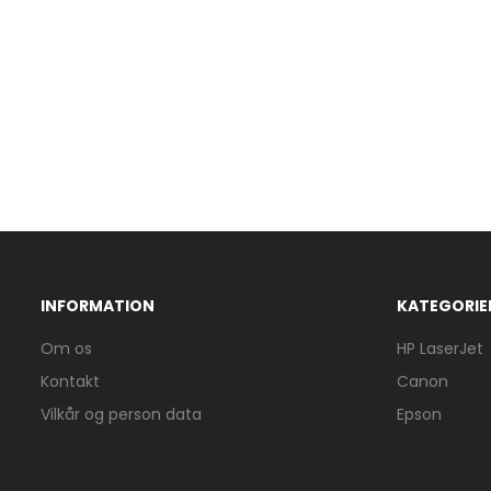
INFORMATION
KATEGORIE
Om os
HP LaserJet
Kontakt
Canon
Vilkår og person data
Epson