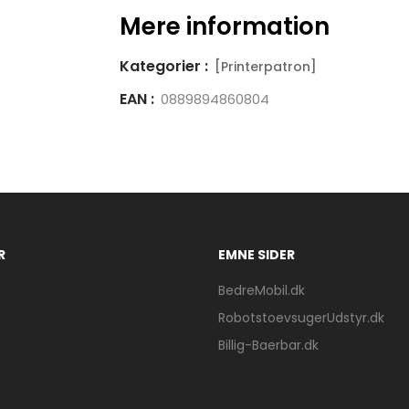
Mere information
Kategorier :
[Printerpatron]
EAN :
0889894860804
R
EMNE SIDER
BedreMobil.dk
RobotstoevsugerUdstyr.dk
Billig-Baerbar.dk