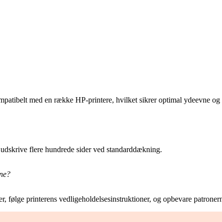
ompatibelt med en række HP-printere, hvilket sikrer optimal ydeevne og 
n udskrive flere hundrede sider ved standarddækning.
rne?
r, følge printerens vedligeholdelsesinstruktioner, og opbevare patroner