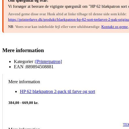
Om spørgsmål og svar:
Vi forsøger at besvare de vigtigste spørgsmål om "HP 62 blækpatron sort o
Anvend gerne disse svar. Husk altid at linke tilbage til denne side som kilde:
https://printerfarve.dk/produkt/blaekpatron-hp-62-sort-trefarvet-2-pak-origina
NB
: Vores svar kan indeholde fejl eller være ufuldstændige.
Kontakt os gerne
Mere information
Kategorier :
[Printerpatron]
EAN :
889894508881
Mere information
HP 62 blækpatron 2-pack til farve og sort
384,00 - 669,00 kr.
TE