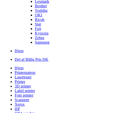
Lexmark
Brother
Toshiba
OKI
Ricoh
Star
Fuji
Kyocera
Zebra
Samsung
Hjem
Del af Billig Pris DK
Hjem
Printerpatron
Lasertoner
Printer
3D printer
Label printer
Foto printer
Scannere
Xerox
HP