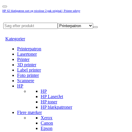
HP 62 blækpatron sort og tricolour 2-pak original | Printer udstyr
Kategorier
Printerpatron
Lasertoner
Printer
3D printer
Label printer
Foto printer
Scannere
HP
HP
HP LaserJet
HP toner
HP blækpatroner
Flere mærker
Xerox
Canon
Epson