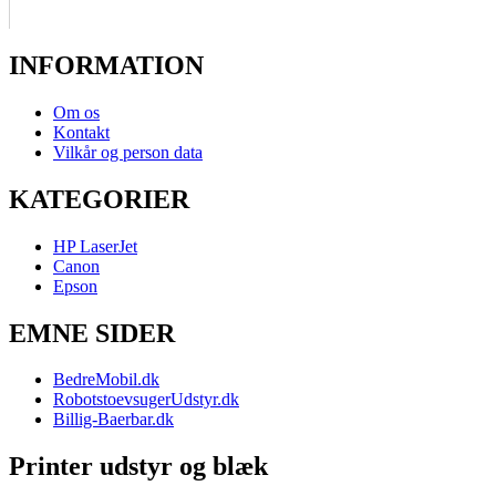
INFORMATION
Om os
Kontakt
Vilkår og person data
KATEGORIER
HP LaserJet
Canon
Epson
EMNE SIDER
BedreMobil.dk
RobotstoevsugerUdstyr.dk
Billig-Baerbar.dk
Printer udstyr og blæk