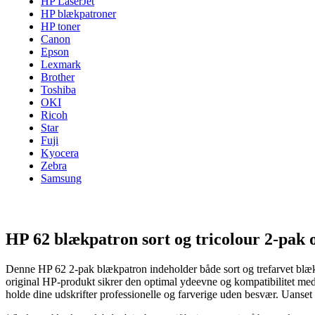
HP LaserJet
HP blækpatroner
HP toner
Canon
Epson
Lexmark
Brother
Toshiba
OKI
Ricoh
Star
Fuji
Kyocera
Zebra
Samsung
HP 62 blækpatron sort og tricolour 2-pak o
Denne HP 62 2-pak blækpatron indeholder både sort og trefarvet blæk,
original HP-produkt sikrer den optimal ydeevne og kompatibilitet med 
holde dine udskrifter professionelle og farverige uden besvær. Uanset 