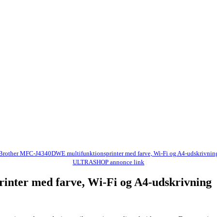
Brother MFC-J4340DWE multifunktionsprinter med farve, Wi-Fi og A4-udskrivnin
ULTRASHOP annonce link
nter med farve, Wi-Fi og A4-udskrivning