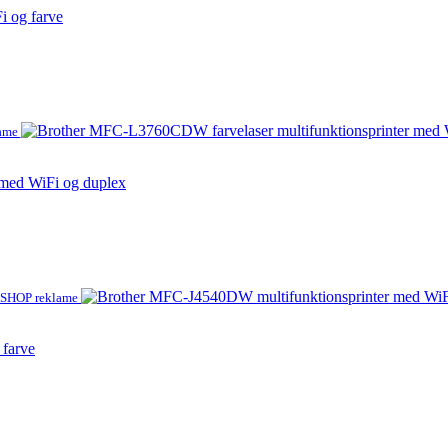
 og farve
lame
med WiFi og duplex
SHOP reklame
farve