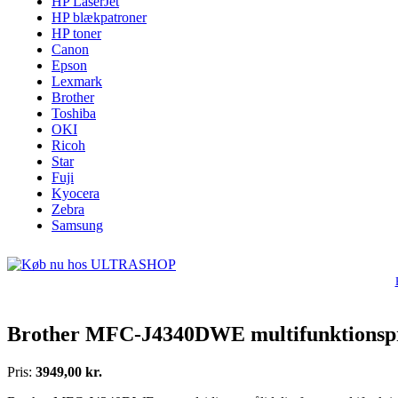
HP LaserJet
HP blækpatroner
HP toner
Canon
Epson
Lexmark
Brother
Toshiba
OKI
Ricoh
Star
Fuji
Kyocera
Zebra
Samsung
Brother MFC-J4340DWE multifunktionspri
Pris:
3949,00 kr.