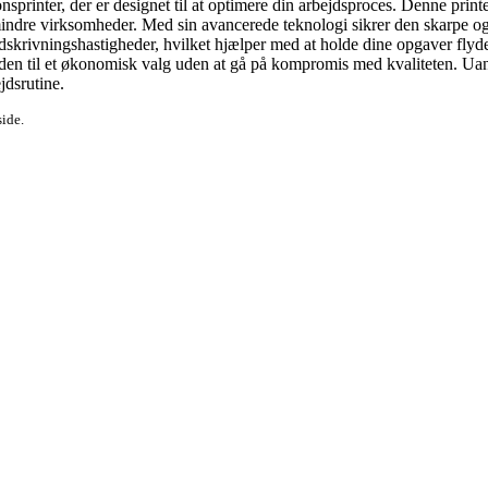
rinter, der er designet til at optimere din arbejdsproces. Denne print
ndre virksomheder. Med sin avancerede teknologi sikrer den skarpe og le
e udskrivningshastigheder, hvilket hjælper med at holde dine opgaver 
 den til et økonomisk valg uden at gå på kompromis med kvaliteten. Uans
jdsrutine.
side.