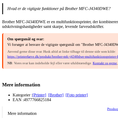
Hvad er de vigtigste funktioner på Brother MFC-J4340DWE?
Brother MFC-J4340DWE er en multifunktionsprinter, der kombinerer uds
udskrivningshastigheder samt skarpe, levende farveudskrifter.
Om spørgsmål og svar:
Vi forsøger at besvare de vigtigste spørgsmål om "Brother MFC-J4340DWE
Anvend gerne disse svar. Husk altid at linke tilbage til denne side som kilde:
https://printerfarve.dk/produkt/brother-mfc-j4340dwe-multifunktionsprinter-f
NB
: Vores svar kan indeholde fejl eller være ufuldstændige.
Kontakt os gerne
Mere information
Kategorier :
[Printer]
[Brother]
[Foto printer]
EAN :
4977766825184
Prosho
Mere information