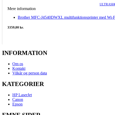
ULTRASHO
Mere information
Brother MFC-J4540DWXL multifunktionsprinter med Wi-F
3359,00 kr.
INFORMATION
Om os
Kontakt
Vilkår og person data
KATEGORIER
HP LaserJet
Canon
Epson
EMNE SIDER