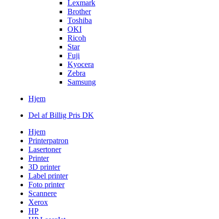
Lexmark
Brother
Toshiba
OKI
Ricoh
Star
Fuji
Kyocera
Zebra
Samsung
Hjem
Del af Billig Pris DK
Hjem
Printerpatron
Lasertoner
Printer
3D printer
Label printer
Foto printer
Scannere
Xerox
HP