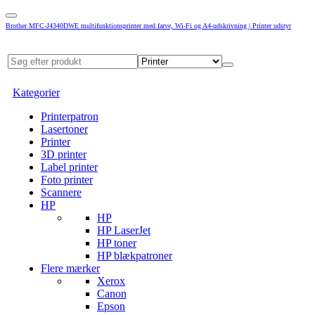
Brother MFC-J4340DWE multifunktionsprinter med farve, Wi-Fi og A4-udskrivning | Printer udstyr
Kategorier
Printerpatron
Lasertoner
Printer
3D printer
Label printer
Foto printer
Scannere
HP
HP
HP LaserJet
HP toner
HP blækpatroner
Flere mærker
Xerox
Canon
Epson