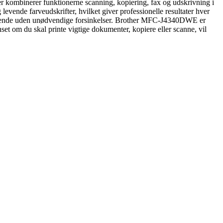
er kombinerer funktionerne scanning, kopiering, fax og udskrivning i
vende farveudskrifter, hvilket giver professionelle resultater hver
flydende uden unødvendige forsinkelser. Brother MFC-J4340DWE er
et om du skal printe vigtige dokumenter, kopiere eller scanne, vil