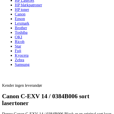
HP LaserJet
HP blækpatroner
HP toner
Canon
Epson
Lexmark
Brother
Toshiba
OKI
Ricoh
Star
Fuji
Kyocera
Zebra
Samsung
Kender ingen leverandør
Canon C-EXV 14 / 0384B006 sort
lasertoner
Denne Canon C-EXV 14 / 0384B006 Black er en original sort laser