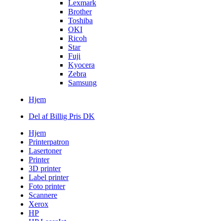
Lexmark
Brother
Toshiba
OKI
Ricoh
Star
Fuji
Kyocera
Zebra
Samsung
Hjem
Del af Billig Pris DK
Hjem
Printerpatron
Lasertoner
Printer
3D printer
Label printer
Foto printer
Scannere
Xerox
HP