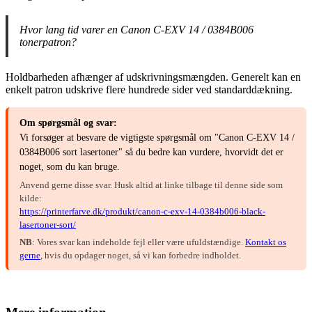
Hvor lang tid varer en Canon C-EXV 14 / 0384B006
tonerpatron?
Holdbarheden afhænger af udskrivningsmængden. Generelt kan en
enkelt patron udskrive flere hundrede sider ved standarddækning.
Om spørgsmål og svar:
Vi forsøger at besvare de vigtigste spørgsmål om "Canon C-EXV 14 /
0384B006 sort lasertoner" så du bedre kan vurdere, hvorvidt det er
noget, som du kan bruge.
Anvend gerne disse svar. Husk altid at linke tilbage til denne side som
kilde:
https://printerfarve.dk/produkt/canon-c-exv-14-0384b006-black-
lasertoner-sort/
NB
: Vores svar kan indeholde fejl eller være ufuldstændige.
Kontakt os
gerne
, hvis du opdager noget, så vi kan forbedre indholdet.