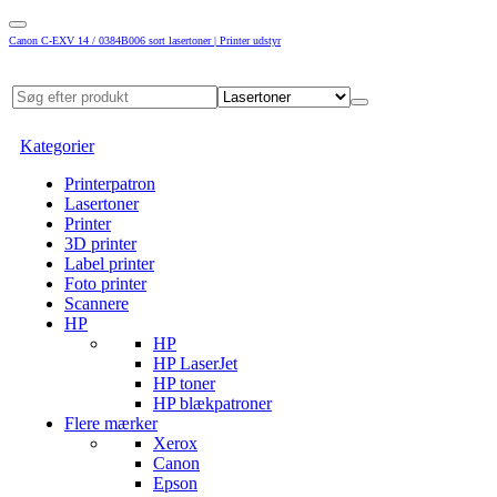
Canon C-EXV 14 / 0384B006 sort lasertoner | Printer udstyr
Kategorier
Printerpatron
Lasertoner
Printer
3D printer
Label printer
Foto printer
Scannere
HP
HP
HP LaserJet
HP toner
HP blækpatroner
Flere mærker
Xerox
Canon
Epson