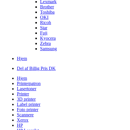
Lexmark
Brother
Toshiba
OKI
Ricoh
Star
Fuji
Kyocera
Zebra
Samsung
Hjem
Del af Billig Pris DK
Hjem
Printerpatron
Lasertoner
Printer
3D printer
Label printer
Foto printer
Scannere
Xerox
HP