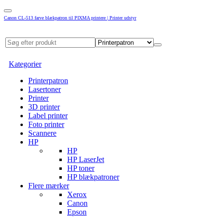
Canon CL-513 farve blækpatron til PIXMA printere | Printer udstyr
Kategorier
Printerpatron
Lasertoner
Printer
3D printer
Label printer
Foto printer
Scannere
HP
HP
HP LaserJet
HP toner
HP blækpatroner
Flere mærker
Xerox
Canon
Epson