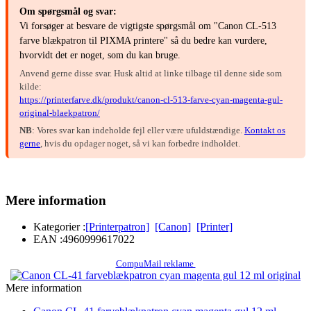
Om spørgsmål og svar:
Vi forsøger at besvare de vigtigste spørgsmål om "Canon CL-513
farve blækpatron til PIXMA printere" så du bedre kan vurdere,
hvorvidt det er noget, som du kan bruge.
Anvend gerne disse svar. Husk altid at linke tilbage til denne side som
kilde:
https://printerfarve.dk/produkt/canon-cl-513-farve-cyan-magenta-gul-
original-blaekpatron/
NB
: Vores svar kan indeholde fejl eller være ufuldstændige.
Kontakt os
gerne
, hvis du opdager noget, så vi kan forbedre indholdet.
Mere information
Kategorier :
[Printerpatron]
[Canon]
[Printer]
EAN :
4960999617022
CompuMail reklame
Mere information