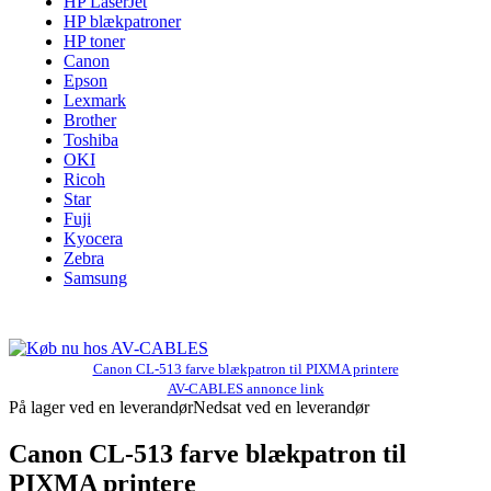
HP LaserJet
HP blækpatroner
HP toner
Canon
Epson
Lexmark
Brother
Toshiba
OKI
Ricoh
Star
Fuji
Kyocera
Zebra
Samsung
Canon CL-513 farve blækpatron til PIXMA printere
AV-CABLES annonce link
På lager ved en leverandør
Nedsat ved en leverandør
Canon CL-513 farve blækpatron til
PIXMA printere