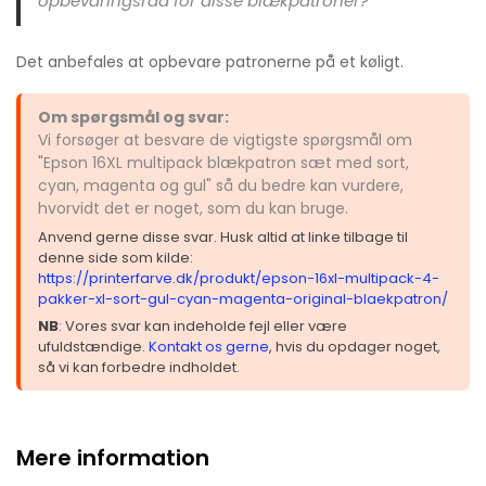
opbevaringsråd for disse blækpatroner?
Det anbefales at opbevare patronerne på et køligt.
Om spørgsmål og svar:
Vi forsøger at besvare de vigtigste spørgsmål om
"Epson 16XL multipack blækpatron sæt med sort,
cyan, magenta og gul" så du bedre kan vurdere,
hvorvidt det er noget, som du kan bruge.
Anvend gerne disse svar. Husk altid at linke tilbage til
denne side som kilde:
https://printerfarve.dk/produkt/epson-16xl-multipack-4-
pakker-xl-sort-gul-cyan-magenta-original-blaekpatron/
NB
: Vores svar kan indeholde fejl eller være
ufuldstændige.
Kontakt os gerne
, hvis du opdager noget,
så vi kan forbedre indholdet.
Mere information