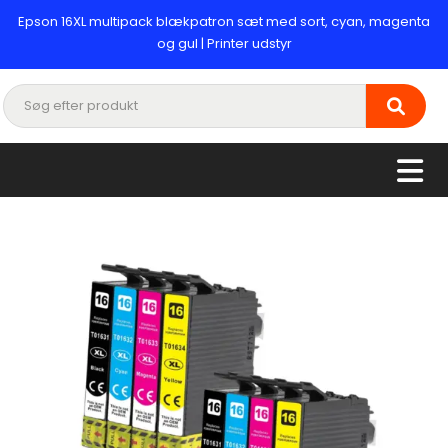
Epson 16XL multipack blækpatron sæt med sort, cyan, magenta
og gul | Printer udstyr