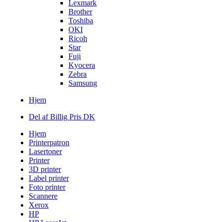
Lexmark
Brother
Toshiba
OKI
Ricoh
Star
Fuji
Kyocera
Zebra
Samsung
Hjem
Del af Billig Pris DK
Hjem
Printerpatron
Lasertoner
Printer
3D printer
Label printer
Foto printer
Scannere
Xerox
HP