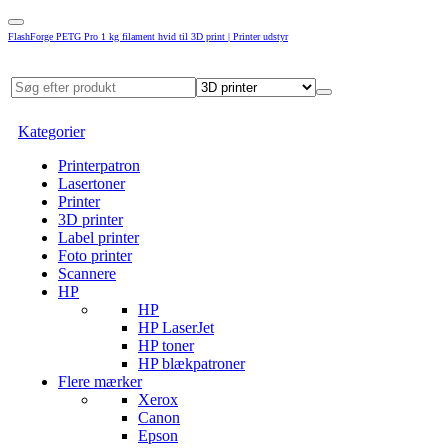
FlashForge PETG Pro 1 kg filament hvid til 3D print | Printer udstyr
Kategorier
Printerpatron
Lasertoner
Printer
3D printer
Label printer
Foto printer
Scannere
HP
HP
HP LaserJet
HP toner
HP blækpatroner
Flere mærker
Xerox
Canon
Epson