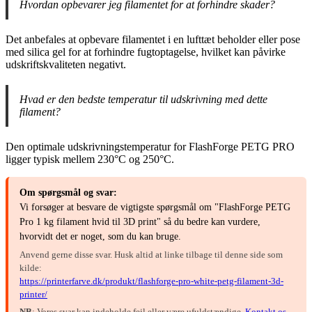
Hvordan opbevarer jeg filamentet for at forhindre skader?
Det anbefales at opbevare filamentet i en lufttæt beholder eller pose
med silica gel for at forhindre fugtoptagelse, hvilket kan påvirke
udskriftskvaliteten negativt.
Hvad er den bedste temperatur til udskrivning med dette
filament?
Den optimale udskrivningstemperatur for FlashForge PETG PRO
ligger typisk mellem 230°C og 250°C.
Om spørgsmål og svar:
Vi forsøger at besvare de vigtigste spørgsmål om "FlashForge PETG
Pro 1 kg filament hvid til 3D print" så du bedre kan vurdere,
hvorvidt det er noget, som du kan bruge.
Anvend gerne disse svar. Husk altid at linke tilbage til denne side som
kilde:
https://printerfarve.dk/produkt/flashforge-pro-white-petg-filament-3d-
printer/
NB
: Vores svar kan indeholde fejl eller være ufuldstændige.
Kontakt os