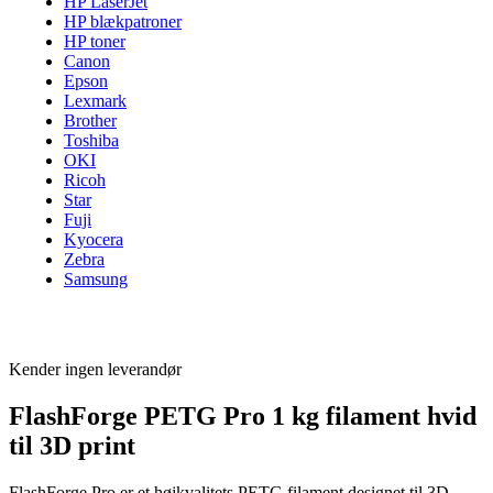
HP LaserJet
HP blækpatroner
HP toner
Canon
Epson
Lexmark
Brother
Toshiba
OKI
Ricoh
Star
Fuji
Kyocera
Zebra
Samsung
Kender ingen leverandør
FlashForge PETG Pro 1 kg filament hvid
til 3D print
FlashForge Pro er et højkvalitets PETG filament designet til 3D-