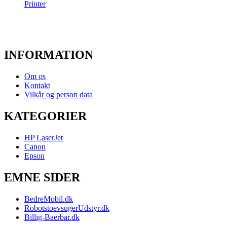
Printer
INFORMATION
Om os
Kontakt
Vilkår og person data
KATEGORIER
HP LaserJet
Canon
Epson
EMNE SIDER
BedreMobil.dk
RobotstoevsugerUdstyr.dk
Billig-Baerbar.dk