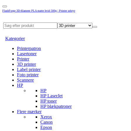
FlashForge 3D-filament PLA matte hvid 500g | Printer udstyr
Kategorier
Printerpatron
Lasertoner
Printer
3D printer
Label printer
Foto printer
Scannere
HP
HP
HP LaserJet
HP toner
HP blækpatroner
Flere mærker
Xerox
Canon
Epson