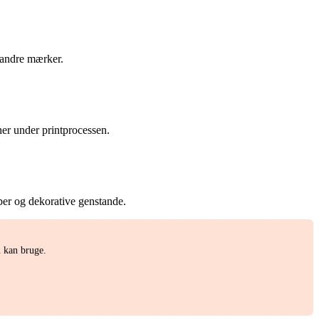
 andre mærker.
oner under printprocessen.
yper og dekorative genstande.
u kan bruge.