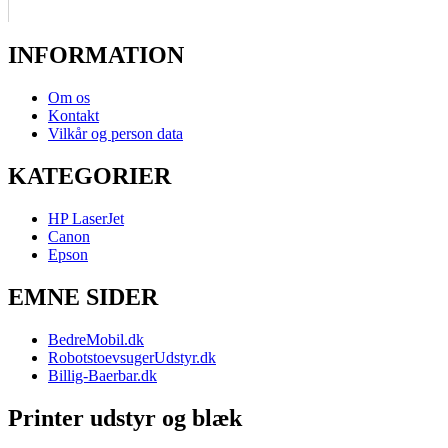
INFORMATION
Om os
Kontakt
Vilkår og person data
KATEGORIER
HP LaserJet
Canon
Epson
EMNE SIDER
BedreMobil.dk
RobotstoevsugerUdstyr.dk
Billig-Baerbar.dk
Printer udstyr og blæk