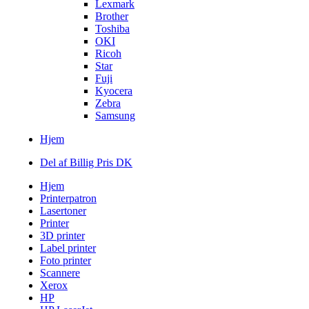
Lexmark
Brother
Toshiba
OKI
Ricoh
Star
Fuji
Kyocera
Zebra
Samsung
Hjem
Del af Billig Pris DK
Hjem
Printerpatron
Lasertoner
Printer
3D printer
Label printer
Foto printer
Scannere
Xerox
HP