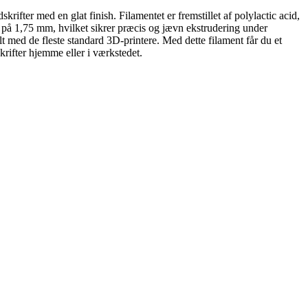
rifter med en glat finish. Filamentet er fremstillet af polylactic acid,
er på 1,75 mm, hvilket sikrer præcis og jævn ekstrudering under
lt med de fleste standard 3D-printere. Med dette filament får du et
skrifter hjemme eller i værkstedet.