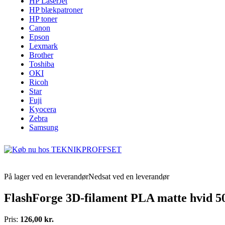
HP LaserJet
HP blækpatroner
HP toner
Canon
Epson
Lexmark
Brother
Toshiba
OKI
Ricoh
Star
Fuji
Kyocera
Zebra
Samsung
På lager ved en leverandør
Nedsat ved en leverandør
FlashForge 3D-filament PLA matte hvid 5
Pris:
126,00 kr.