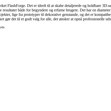
et FlashForge. Det er ideelt til at skabe detaljerede og holdbare 3D-udsk
ode resultater både for begyndere og erfarne brugere. Det har en diamet
ojekter, lige fra prototyper til dekorative genstande, og det er kompatibe
t gør det til et godt valg for alle, der ønsker at opnå professionelle ud
side.