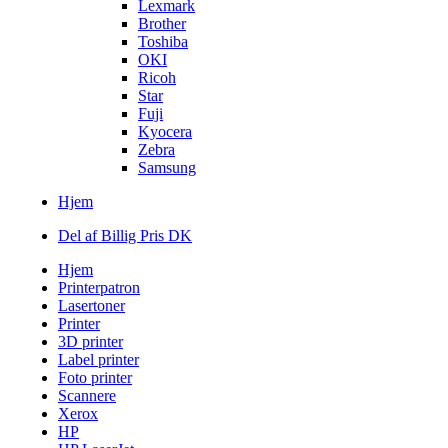
Lexmark
Brother
Toshiba
OKI
Ricoh
Star
Fuji
Kyocera
Zebra
Samsung
Hjem
Del af Billig Pris DK
Hjem
Printerpatron
Lasertoner
Printer
3D printer
Label printer
Foto printer
Scannere
Xerox
HP