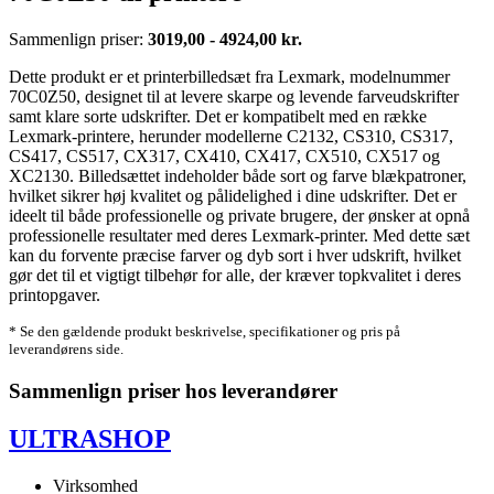
Sammenlign priser:
3019,00 - 4924,00 kr.
Dette produkt er et printerbilledsæt fra Lexmark, modelnummer
70C0Z50, designet til at levere skarpe og levende farveudskrifter
samt klare sorte udskrifter. Det er kompatibelt med en række
Lexmark-printere, herunder modellerne C2132, CS310, CS317,
CS417, CS517, CX317, CX410, CX417, CX510, CX517 og
XC2130. Billedsættet indeholder både sort og farve blækpatroner,
hvilket sikrer høj kvalitet og pålidelighed i dine udskrifter. Det er
ideelt til både professionelle og private brugere, der ønsker at opnå
professionelle resultater med deres Lexmark-printer. Med dette sæt
kan du forvente præcise farver og dyb sort i hver udskrift, hvilket
gør det til et vigtigt tilbehør for alle, der kræver topkvalitet i deres
printopgaver.
* Se den gældende produkt beskrivelse, specifikationer og pris på
leverandørens side.
Sammenlign priser hos leverandører
ULTRASHOP
Virksomhed