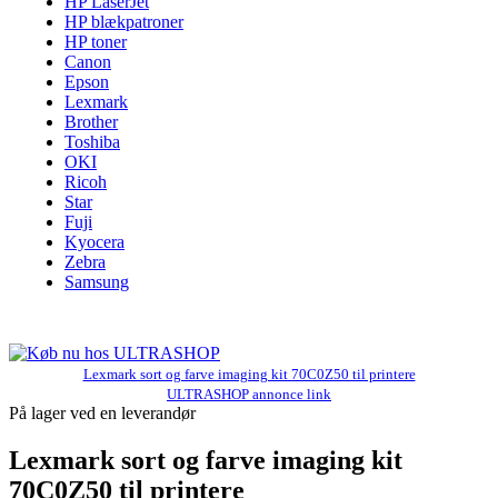
HP LaserJet
HP blækpatroner
HP toner
Canon
Epson
Lexmark
Brother
Toshiba
OKI
Ricoh
Star
Fuji
Kyocera
Zebra
Samsung
Lexmark sort og farve imaging kit 70C0Z50 til printere
ULTRASHOP annonce link
På lager ved en leverandør
Lexmark sort og farve imaging kit
70C0Z50 til printere