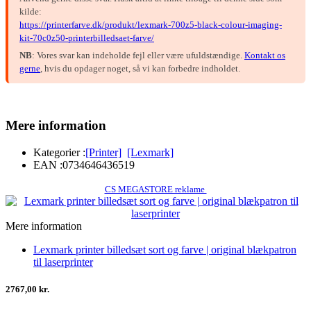
kilde:
https://printerfarve.dk/produkt/lexmark-700z5-black-colour-imaging-
kit-70c0z50-printerbilledsaet-farve/
NB
: Vores svar kan indeholde fejl eller være ufuldstændige.
Kontakt os
gerne
, hvis du opdager noget, så vi kan forbedre indholdet.
Mere information
Kategorier :
[Printer]
[Lexmark]
EAN :
0734646436519
CS MEGASTORE reklame
Mere information
Lexmark printer billedsæt sort og farve | original blækpatron
til laserprinter
2767,00 kr.