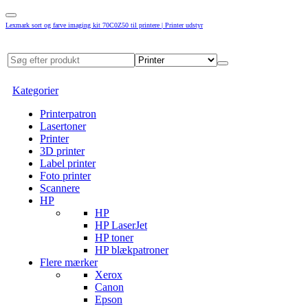
Lexmark sort og farve imaging kit 70C0Z50 til printere | Printer udstyr
Kategorier
Printerpatron
Lasertoner
Printer
3D printer
Label printer
Foto printer
Scannere
HP
HP
HP LaserJet
HP toner
HP blækpatroner
Flere mærker
Xerox
Canon
Epson