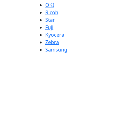
OKI
Ricoh
Star
Fuji
Kyocera
Zebra
Samsung