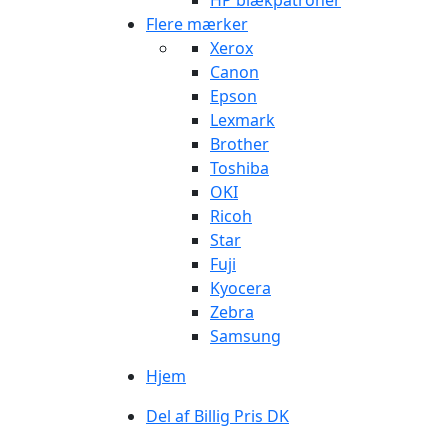
HP blækpatroner
Flere mærker
Xerox
Canon
Epson
Lexmark
Brother
Toshiba
OKI
Ricoh
Star
Fuji
Kyocera
Zebra
Samsung
Hjem
Del af Billig Pris DK