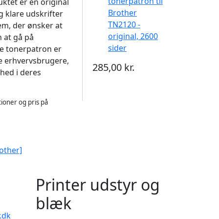
tonerpatron til
ktet er en original
Brother
og klare udskrifter
TN2120 -
dem, der ønsker at
original, 2600
n at gå på
sider
 tonerpatron er
e erhvervsbrugere,
285,00 kr.
rhed i deres
ioner og pris på
other]
Printer udstyr og
blæk
.dk