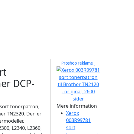
Proshop reklame
rt
her DCP-
Mere information
sort tonerpatron,
Xerox
her TN2320. Den er
003R99781
ermodeller,
sort
300, L2340, L2360,