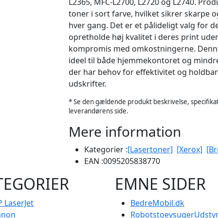
L2365, MFC-L2700, L2720 og L2740. Produ
toner i sort farve, hvilket sikrer skarpe 
hver gang. Det er et pålideligt valg for 
opretholde høj kvalitet i deres print ude
kompromis med omkostningerne. Denne
ideel til både hjemmekontoret og mindr
der har behov for effektivitet og holdba
udskrifter.
* Se den gældende produkt beskrivelse, specifikat
leverandørens side.
Mere information
Kategorier :
[Lasertoner]
[Xerox]
[Br
EAN :
0095205838770
TEGORIER
EMNE SIDER
 LaserJet
BedreMobil.dk
anon
RobotstoevsugerUdstyr