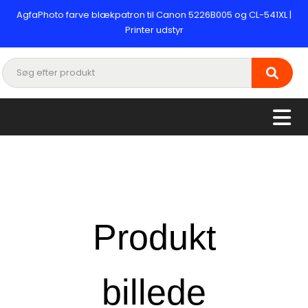
AgfaPhoto farve blækpatron til Canon 5226B005 og CL-541XL |
Printer udstyr