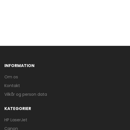
INFORMATION
Om os
Kontakt
Vilkår og person data
KATEGORIER
HP LaserJet
Canon