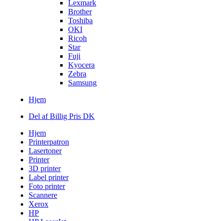
Lexmark
Brother
Toshiba
OKI
Ricoh
Star
Fuji
Kyocera
Zebra
Samsung
Hjem
Del af Billig Pris DK
Hjem
Printerpatron
Lasertoner
Printer
3D printer
Label printer
Foto printer
Scannere
Xerox
HP