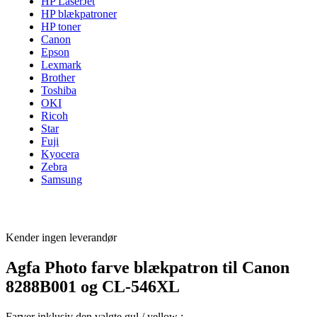
HP LaserJet
HP blækpatroner
HP toner
Canon
Epson
Lexmark
Brother
Toshiba
OKI
Ricoh
Star
Fuji
Kyocera
Zebra
Samsung
Kender ingen leverandør
Agfa Photo farve blækpatron til Canon
8288B001 og CL-546XL
Farver inklusiv den valgte gul / yellow :