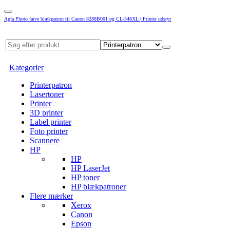
Agfa Photo farve blækpatron til Canon 8288B001 og CL-546XL | Printer udstyr
Kategorier
Printerpatron
Lasertoner
Printer
3D printer
Label printer
Foto printer
Scannere
HP
HP
HP LaserJet
HP toner
HP blækpatroner
Flere mærker
Xerox
Canon
Epson