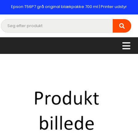
Epson T56P7 grå original blækpakke 700 ml | Printer udstyr