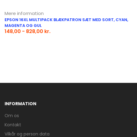
Mere information
EPSON 16XL MULTIPACK BLÆKPATRON SÆT MED SORT, CYAN,
MAGENTA OG GUL
148,00 - 828,00 kr.
INFORMATION
Om os
Kontakt
Vilkår og person data