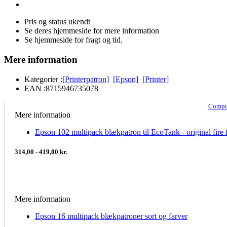
Pris og status ukendt
Se deres hjemmeside for mere information
Se hjemmeside for fragt og tid.
Mere information
Kategorier :
[Printerpatron]
[Epson]
[Printer]
EAN :
8715946735078
Compu
Mere information
Epson 102 multipack blækpatron til EcoTank - original fire 
314,00 - 419,00 kr.
Mere information
Epson 16 multipack blækpatroner sort og farver