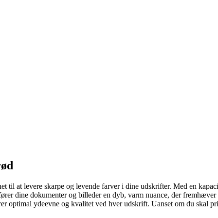
rød
il at levere skarpe og levende farver i dine udskrifter. Med en kapaci
lfører dine dokumenter og billeder en dyb, varm nuance, der fremhæver 
rer optimal ydeevne og kvalitet ved hver udskrift. Uanset om du skal pri