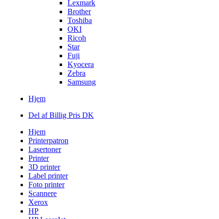
Lexmark
Brother
Toshiba
OKI
Ricoh
Star
Fuji
Kyocera
Zebra
Samsung
Hjem
Del af Billig Pris DK
Hjem
Printerpatron
Lasertoner
Printer
3D printer
Label printer
Foto printer
Scannere
Xerox
HP