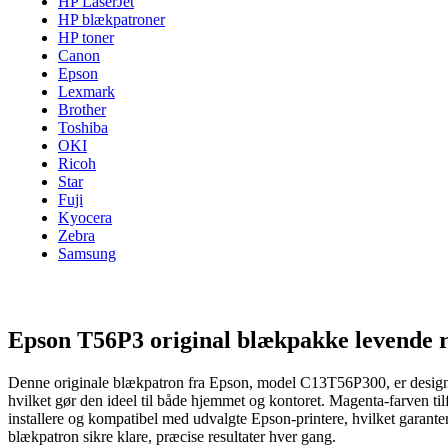
HP LaserJet
HP blækpatroner
HP toner
Canon
Epson
Lexmark
Brother
Toshiba
OKI
Ricoh
Star
Fuji
Kyocera
Zebra
Samsung
Epson T56P3 original blækpakke levende 
Denne originale blækpatron fra Epson, model C13T56P300, er designet t
hvilket gør den ideel til både hjemmet og kontoret. Magenta-farven ti
installere og kompatibel med udvalgte Epson-printere, hvilket garante
blækpatron sikre klare, præcise resultater hver gang.