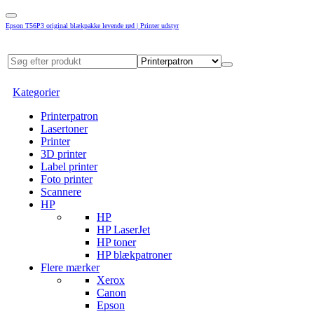
Epson T56P3 original blækpakke levende rød | Printer udstyr
Kategorier
Printerpatron
Lasertoner
Printer
3D printer
Label printer
Foto printer
Scannere
HP
HP
HP LaserJet
HP toner
HP blækpatroner
Flere mærker
Xerox
Canon
Epson