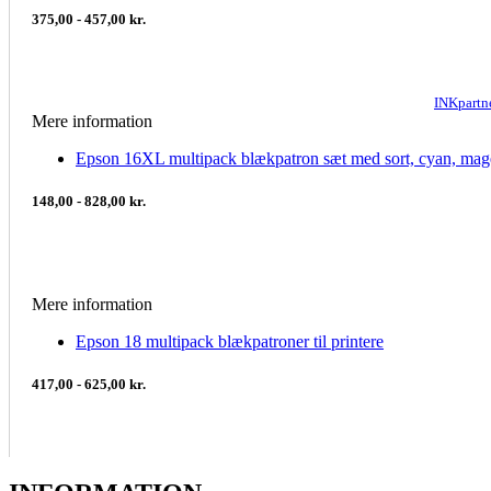
375,00 - 457,00 kr.
INKpartn
Mere information
Epson 16XL multipack blækpatron sæt med sort, cyan, mag
148,00 - 828,00 kr.
Mere information
Epson 18 multipack blækpatroner til printere
417,00 - 625,00 kr.