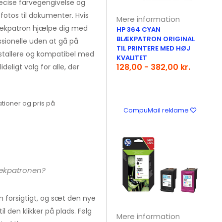
æcise farvegengivelse og
ra fotos til dokumenter. Hvis
Mere information
 blækpatron hjælpe dig med
HP 364 CYAN
BLÆKPATRON ORIGINAL
ssionelle uden at gå på
TIL PRINTERE MED HØJ
stallere og kompatibel med
KVALITET
128,00 - 382,00 kr.
deligt valg for alle, der
tioner og pris på
CompuMail reklame
lækpatronen?
n forsigtigt, og sæt den nye
 den klikker på plads. Følg
Mere information