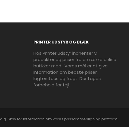
PRINTER UDSTYR OG BLÆK
Hos Printer udstyr indhenter vi
produkter og priser fra en række online
butikker med . Vores mål er at give
information om bedste priser,
lagterstaus og fragt. Der tages
forbehold for fejl.
alg. Skriv for information om vores prissammenligning platform.