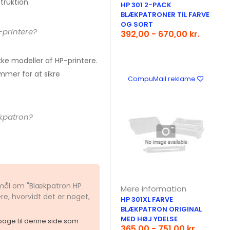
truktion.
HP 301 2-PACK
BLÆKPATRONER TIL FARVE
OG SORT
-printere?
392,00 - 670,00 kr.
ke modeller af HP-printere.
mmer for at sikre
CompuMail reklame
ækpatron?
smål om "Blækpatron HP
Mere information
re, hvorvidt det er noget,
HP 301XL FARVE
BLÆKPATRON ORIGINAL
MED HØJ YDELSE
ilbage til denne side som
365,00 - 751,00 kr.