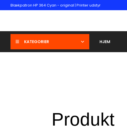
Blækpatron HP 364 Cyan - original | Printer udstyr
KATEGORIER
HJEM