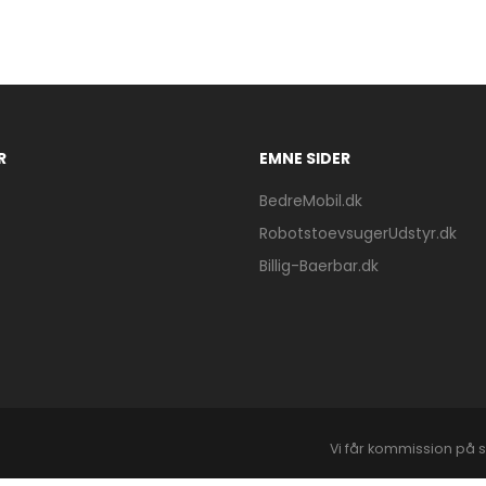
R
EMNE SIDER
BedreMobil.dk
RobotstoevsugerUdstyr.dk
Billig-Baerbar.dk
Vi får kommission på s