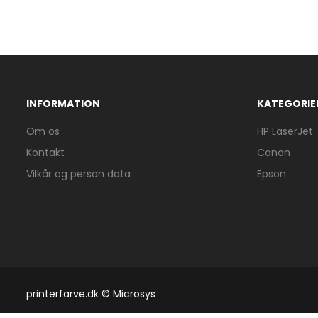
INFORMATION
KATEGORIE
Om os
HP LaserJet
Kontakt
Canon
Vilkår og person data
Epson
printerfarve.dk © Microsys