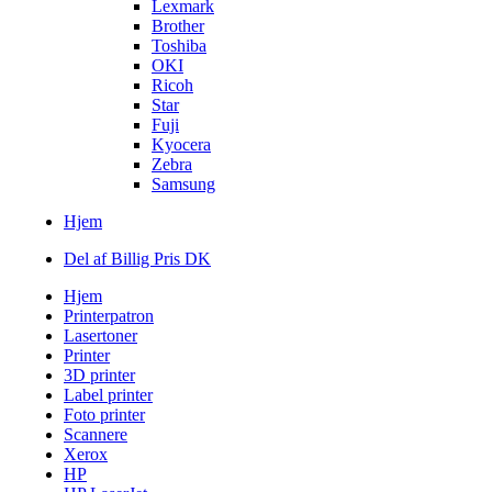
Lexmark
Brother
Toshiba
OKI
Ricoh
Star
Fuji
Kyocera
Zebra
Samsung
Hjem
Del af Billig Pris DK
Hjem
Printerpatron
Lasertoner
Printer
3D printer
Label printer
Foto printer
Scannere
Xerox
HP