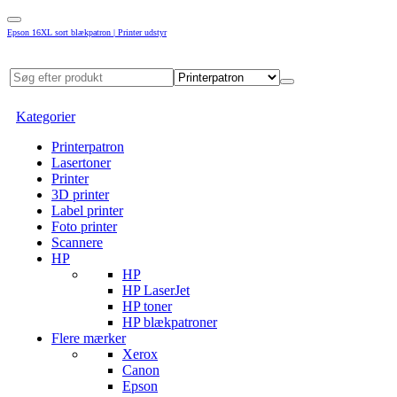
Epson 16XL sort blækpatron | Printer udstyr
Kategorier
Printerpatron
Lasertoner
Printer
3D printer
Label printer
Foto printer
Scannere
HP
HP
HP LaserJet
HP toner
HP blækpatroner
Flere mærker
Xerox
Canon
Epson