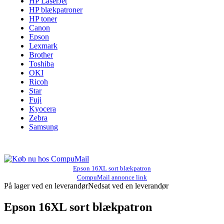
HP LaserJet
HP blækpatroner
HP toner
Canon
Epson
Lexmark
Brother
Toshiba
OKI
Ricoh
Star
Fuji
Kyocera
Zebra
Samsung
Epson 16XL sort blækpatron
CompuMail annonce link
På lager ved en leverandør
Nedsat ved en leverandør
Epson 16XL sort blækpatron