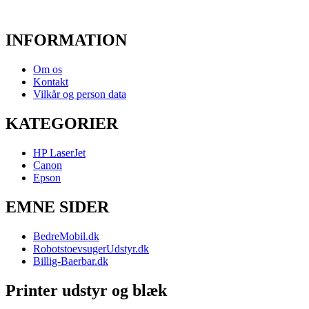
INFORMATION
Om os
Kontakt
Vilkår og person data
KATEGORIER
HP LaserJet
Canon
Epson
EMNE SIDER
BedreMobil.dk
RobotstoevsugerUdstyr.dk
Billig-Baerbar.dk
Printer udstyr og blæk