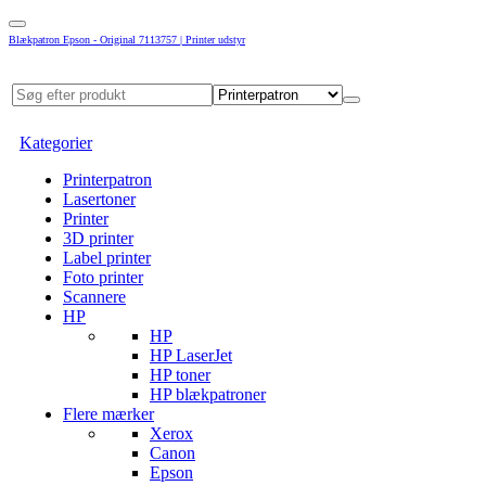
Blækpatron Epson - Original 7113757 | Printer udstyr
Kategorier
Printerpatron
Lasertoner
Printer
3D printer
Label printer
Foto printer
Scannere
HP
HP
HP LaserJet
HP toner
HP blækpatroner
Flere mærker
Xerox
Canon
Epson