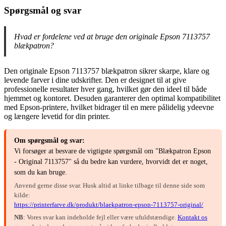
Spørgsmål og svar
Hvad er fordelene ved at bruge den originale Epson 7113757
blækpatron?
Den originale Epson 7113757 blækpatron sikrer skarpe, klare og
levende farver i dine udskrifter. Den er designet til at give
professionelle resultater hver gang, hvilket gør den ideel til både
hjemmet og kontoret. Desuden garanterer den optimal kompatibilitet
med Epson-printere, hvilket bidrager til en mere pålidelig ydeevne
og længere levetid for din printer.
Om spørgsmål og svar:
Vi forsøger at besvare de vigtigste spørgsmål om "Blækpatron Epson
- Original 7113757" så du bedre kan vurdere, hvorvidt det er noget,
som du kan bruge.
Anvend gerne disse svar. Husk altid at linke tilbage til denne side som
kilde:
https://printerfarve.dk/produkt/blaekpatron-epson-7113757-original/
NB
: Vores svar kan indeholde fejl eller være ufuldstændige.
Kontakt os