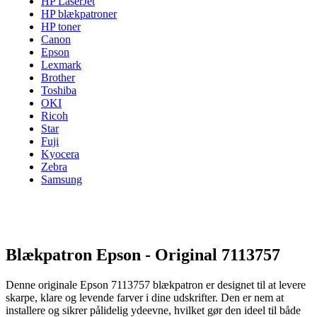
HP LaserJet
HP blækpatroner
HP toner
Canon
Epson
Lexmark
Brother
Toshiba
OKI
Ricoh
Star
Fuji
Kyocera
Zebra
Samsung
Blækpatron Epson - Original 7113757
Denne originale Epson 7113757 blækpatron er designet til at levere
skarpe, klare og levende farver i dine udskrifter. Den er nem at
installere og sikrer pålidelig ydeevne, hvilket gør den ideel til både