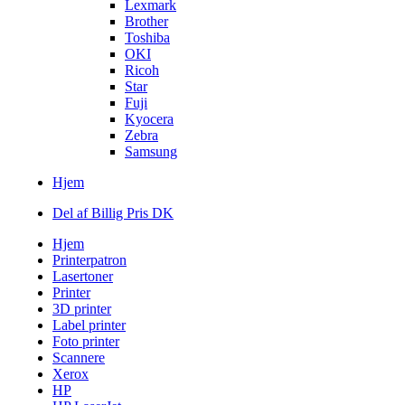
Lexmark
Brother
Toshiba
OKI
Ricoh
Star
Fuji
Kyocera
Zebra
Samsung
Hjem
Del af Billig Pris DK
Hjem
Printerpatron
Lasertoner
Printer
3D printer
Label printer
Foto printer
Scannere
Xerox
HP